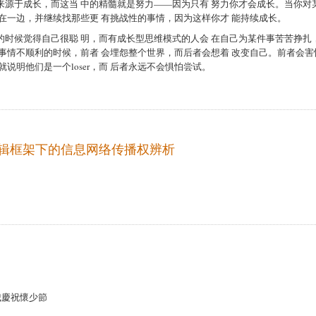
来源于成长，而这当 中的精髓就是努力——因为只有 努力你才会成长。当你对
放在一边，并继续找那些更 有挑战性的事情，因为这样你才 能持续成长。
的时候觉得自己很聪 明，而有成长型思维模式的人会 在自己为某件事苦苦挣扎
当事情不顺利的时候，前者 会埋怨整个世界，而后者会想着 改变自己。前者会害
说明他们是一个loser，而 后者永远不会惧怕尝试。
辑框架下的信息网络传播权辨析
城慶祝懷少節