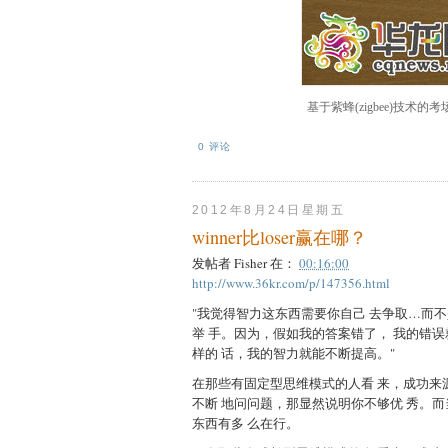
基于紫蜂(zigbee)技术
0 评论
2012年8月24日星期五
winner比loser赢在哪？
发帖者
Fisher
在：
00:16:00
http://www.36kr.com/p/147356.html
"我觉得智力这东西需要你自己 去争取…而
举 手。因为，假如我的答案错了， 我的错误
样的 话，我的智力就能不断提高。"
在那些有固定型思维模式的人看 来，成功来
不断 地问问题，那显然说明你不够优 秀。
东西有多 么在行。