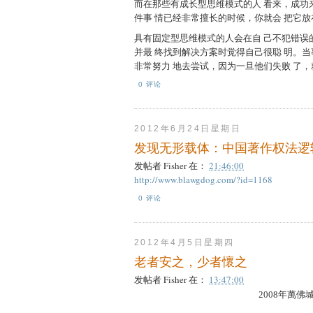
而在那些有成长型思维模式的人 看来，成功
件事 情已经非常擅长的时候，你就会 把它
具有固定型思维模式的人会在自 己不犯错误
并最 终找到解决方案时觉得自己很聪 明。
非常努力 地去尝试，因为一旦他们失败 了，就
0 评论
2012年6月24日星期日
发现无形载体：中国著作权法逻
发帖者
Fisher
在：
21:46:00
http://www.blawgdog.com/?id=1168
0 评论
2012年4月5日星期四
老者安之，少者懷之
发帖者
Fisher
在：
13:47:00
2008年萬佛