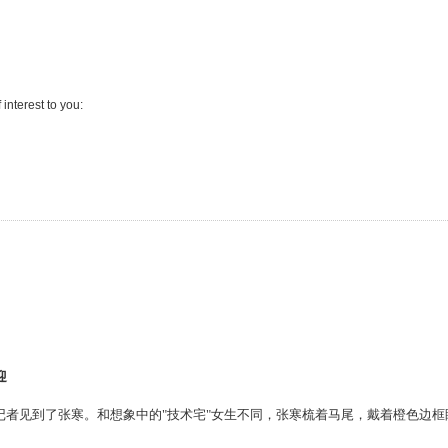
interest to you:
迎
者见到了张寒。和想象中的"技术宅"女生不同，张寒梳着马尾，戴着橙色边框