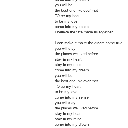
you will be
the best one I've ever met
TO be my heart
to be my love
come into my sense
I believe the fate made us together
I can make it make the dream come true
you will stay
the places we lived before
stay in my heart
stay in my mind
come into my dream
you will be
the best one I've ever met
TO be my heart
to be my love
come into my sense
you will stay
the places we lived before
stay in my heart
stay in my mind
come into my dream