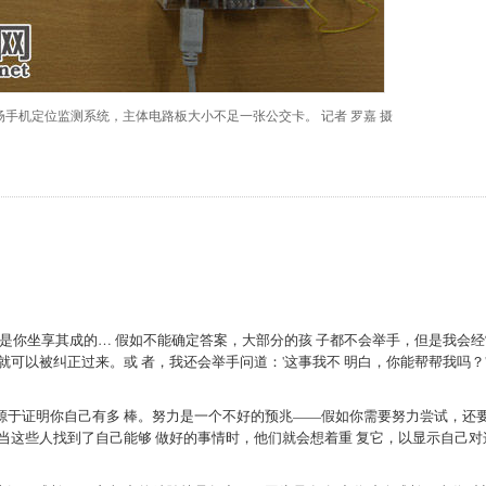
的考场手机定位监测系统，主体电路板大小不足一张公交卡。 记者 罗嘉 摄
不是你坐享其成的… 假如不能确定答案，大部分的孩 子都不会举手，但是我会经
就可以被纠正过来。或 者，我还会举手问道：'这事我不 明白，你能帮帮我吗？
源于证明你自己有多 棒。努力是一个不好的预兆——假如你需要努力尝试，还
而当这些人找到了自己能够 做好的事情时，他们就会想着重 复它，以显示自己对