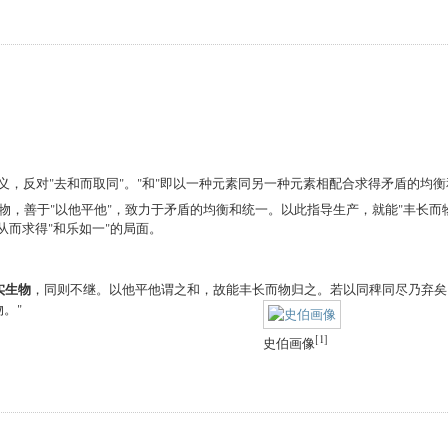
涵义，反对"去和而取同"。"和"即以一种元素同另一种元素相配合求得矛盾的均衡
他物，善于"以他平他"，致力于矛盾的均衡和统一。以此指导生产，就能"丰长而
从而求得"和乐如一"的局面。
实生物
，同则不继。以他平他谓之和，故能丰长而物归之。若以同稗同尽
乃弃矣
。"
[1]
史伯画像