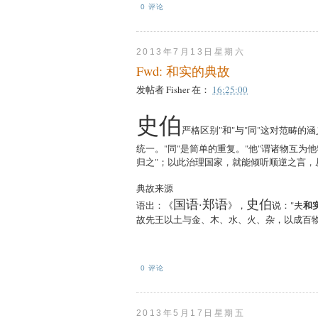
0 评论
2013年7月13日星期六
Fwd: 和实的典故
发帖者
Fisher
在：
16:25:00
史伯
严格区别"和"与"同"这对范畴的
统一。"同"是简单的重复。"他"谓诸物互为
归之"；以此治理国家，就能倾听顺逆之言，
典故来源
国语·郑语
史伯
和
语出：《
》，
说："夫
故先王以土与金、木、水、火、杂，以成百物
0 评论
2013年5月17日星期五