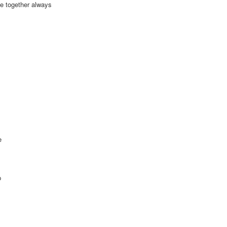
 be together always
e
p