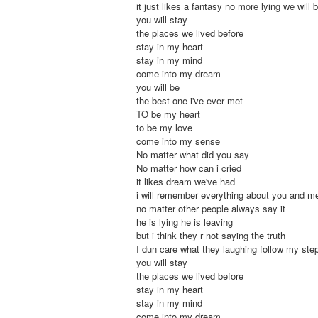
it just likes a fantasy no more lying we will
you will stay
the places we lived before
stay in my heart
stay in my mind
come into my dream
you will be
the best one i've ever met
TO be my heart
to be my love
come into my sense
No matter what did you say
No matter how can i cried
it likes dream we've had
i will remember everything about you and m
no matter other people always say it
he is lying he is leaving
but i think they r not saying the truth
I dun care what they laughing follow my ste
you will stay
the places we lived before
stay in my heart
stay in my mind
come into my dream