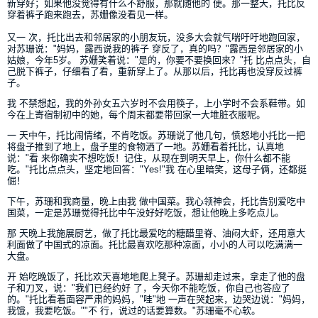
新穿好；如果他没觉得有什么不舒服，那就随他的 便。那一整天，托比反
穿着裤子跑来跑去，苏姗像没看见一样。
又一 次，托比出去和邻居家的小朋友玩，没多大会就气喘吁吁地跑回家，
对苏珊说："妈妈，露西说我的裤子 穿反了，真的吗？"露西是邻居家的小
姑娘，今年5岁。 苏姗笑着说："是的，你要不要换回来？"托 比点点头，自
己脱下裤子，仔细看了看，重新穿上了。从那以后，托比再也没穿反过裤
子。
我 不禁想起，我的外孙女五六岁时不会用筷子，上小学时不会系鞋带。如
今在上寄宿制初中的她，每个周末都要带回家一大堆脏衣服呢。
一 天中午，托比闹情绪，不肯吃饭。苏珊说了他几句，愤怒地小托比一把
将盘子推到了地上，盘子里的食物洒了一地。苏姗看着托比，认真地
说："看 来你确实不想吃饭！记住，从现在到明天早上，你什么都不能
吃。"托比点点头，坚定地回答："Yes!"我 在心里暗笑，这母子俩，还都挺
倔！
下午，苏珊和我商量，晚上由我 做中国菜。我心领神会，托比告别爱吃中
国菜，一定是苏珊觉得托比中午没好好吃饭，想让他晚上多吃点儿。
那 天晚上我施展厨艺，做了托比最爱吃的糖醋里脊、油闷大虾，还用意大
利面做了中国式的凉面。托比最喜欢吃那种凉面，小小的人可以吃满满一
大盘。
开 始吃晚饭了，托比欢天喜地地爬上凳子。苏珊却走过来，拿走了他的盘
子和刀叉，说："我们已经约好 了，今天你不能吃饭，你自己也答应了
的。"托比看着面容严肃的妈妈，"哇"地 一声在哭起来，边哭边说："妈妈，
我饿，我要吃饭。""不 行，说过的话要算数。"苏珊毫不心软。