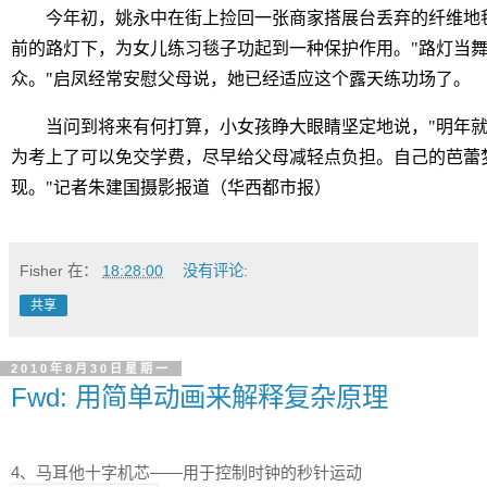
今年初，姚永中在街上捡回一张商家搭展台丢弃的纤维地毯
前的路灯下，为女儿练习毯子功起到一种保护作用。"路灯当
众。"启凤经常安慰父母说，她已经适应这个露天练功场了。
当问到将来有何打算，小女孩睁大眼睛坚定地说，"明年就
为考上了可以免交学费，尽早给父母减轻点负担。自己的芭蕾
现。"记者朱建国摄影报道（华西都市报）
Fisher
在：
18:28:00
没有评论:
共享
2010年8月30日星期一
Fwd: 用简单动画来解释复杂原理
4、马耳他十字机芯——用于控制时钟的秒针运动