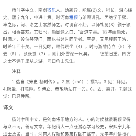
杨时字中立，南剑
将乐
人。幼颖异，能属(2)文，稍长，潜心经
史。熙宁九年，中进士第。时河南
程颢
与弟颐讲孔、孟绝学于熙、
丰之际，河、洛之士翕然师之。时调官不赴，以师礼见(3）颢于颍
昌，相得甚欢。其归也，颢目送之曰："吾道南矣。"四年而颢死，
时闻之，设位哭寝门，而以书赴告同学者。至是，又见程颐于洛，
时盖年四十矣。一日见颐，颐偶瞑坐（4），时与游酢侍立（5）不
去（6），颐既觉（7），则门外雪深一尺矣。......德望日重，四方
之士不远千里从之游，号曰龟山先生。
注释
1.选自《宋史·杨时传》。2.属（zhǔ）：撰写。3.见：拜见。
4.瞑坐：打瞌睡。5.侍立：恭敬地站在一旁。6。去：离开。7.颐既
觉：已经睡醒。
译文
杨时字叫中立，是剑南将乐地方的人。小的时候就很聪颖显得
与众不同，善写文章。年纪稍大一点既潜心学习经史，宋熙宁九年
进士及第，当时，河南人程颢和弟弟程颐在熙宁、元丰年间讲授孔