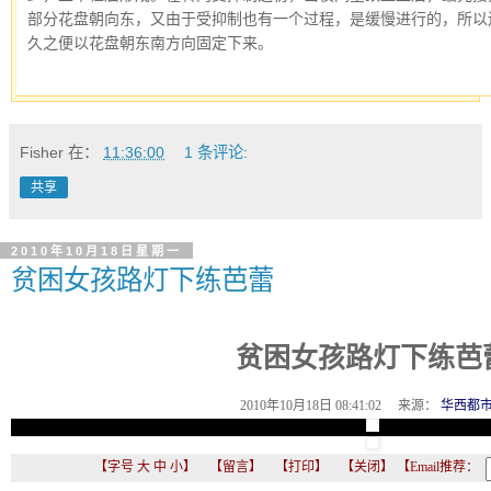
部分花盘朝向东，又由于受抑制也有一个过程，是缓慢进行的，所以还
久之便以花盘朝东南方向固定下来。
Fisher
在：
11:36:00
1 条评论:
共享
2010年10月18日星期一
贫困女孩路灯下练芭蕾
贫困女孩路灯下练芭
2010年10月18日 08:41:02 来源：
华西都
【字号
大
中
小
】
【
留言
】
【
打印
】
【
关闭
】
【Email推荐：