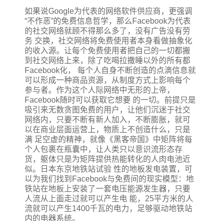
如果说Google为代表的网络软件供应商，更强调
“不作恶”的免费信息哲学，那么Facebook为代表
的社交网络就顾不得那么多了，没有广告没有劳
务 交换，社交网络将免费使用者本身看做抽象化
的收入源。让每个免费使用者把自己的一切都搬
到社交网络上来，除了吃喝拉撒睡以外的所有都
Facebook化， 每个人自身不断创造的点滴信息就
可以形成一种商品资源，从制度方式上影响每个
参与者。作为这个人际网络中无形的上帝，
Facebook随时可以获取它想要 的一切。前提只是
吸引来无数贪图免费的用户，让他们沉迷于社交
网络内，只要不断有新人加入，不断膨胀，就可
以在商业层面运营上，物质上不创造什么，只是
满 足空虚的精神，就像《黑客帝国》中矩阵将每
个人包裹在瓶囊中，让人类只以意识流形态存
货，躯体只是为矩阵提供热能转化的人肉电池近
似。日本东京地铁站试验 性的地板发电装置，可
以为我们找到Facebook与免费间的现实模型：地
铁站在地板上安装了一套电压能源发生器，只要
人流从上面走过就可以产生电 能，25平方米的人
流就可以产生1400千瓦的电力，足够驱动地铁站
内的电器系统。