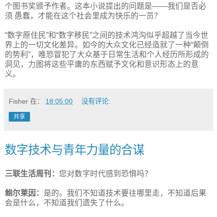
个图书奖颁予作者。这本小说提出的问题是——我们是否必
须 愚蠢，才能在这个社会里成为快乐的一员？
“数字原住民”和“数字移民”之间的技术鸿沟似乎超越了当今世
界上的一切文化差异。如今的大众文化已经造就了一种“颠倒
的势利”，唯恐冒犯了大众基于日常生活和个人经历所形成的
洞见，力图将这些平庸的东西赋予文化和意识形态上的意
义。
Fisher
在：
18:05:00
没有评论:
共享
数字技术与青年力量的合谋
三联生活周刊：
您对数字时代感到恐惧吗？
鲍尔莱因：
是的。我们不知道技术要往哪里走，不知道后果
会是什么，不知道我们遗失了什么。