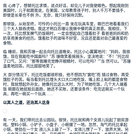
我 心疼了，想替托比求情，说点好话，却见儿子对我使眼色。想起我刚到
美国时，儿子就跟我说，在美国，父母教育孩子时，别人千万不要插手，
即使是长辈也不例 外。无奈，我只好保持沉默。
那顿饭，从始至终，可怜的小托比一直 坐在玩具车里，眼巴巴地看着我们
三个大人狼吞虎咽。我这才明白苏珊让我做中餐的真正用意。我相信，下
一次，托比想发脾气扔饭碗时，一定会想起自己饿着肚子 看爸爸妈妈和奶
奶享用美食的经历。饿着肚子的滋味不好受，况且还是面对自己最喜爱的
食物。
临 睡前，我和苏珊一起去向托比道晚安。托比小心翼翼地问："妈妈，我很
饿，现在我能吃中国面吗？"苏 珊微笑着摇摇头，坚决地说："不！"托比叹
了口气，又问："那等我睡完觉睁开眼睛时，可以吃吗？""当 然可以。"苏珊
温柔地回答。托比甜甜地笑了。
大 部分情况下，托比吃饭都很积极，他不想因为"罢吃"而 错过食物，再受
饿肚子的苦。每当看到托比埋头大口大口地吃饭，嘴上脸上粘的都是食物
时，我就想起外孙女。她像托比这么大时，为了哄她吃饭，几个大人端着
饭 碗跟在她屁股后面跑，她还不买账，还要谈条件：吃完这碗买一个玩
具，再吃一碗买一个玩具……
以其人之道，还治其人这身
有 一天，我们带托比去公园玩。很快，托比就和两个女孩儿玩起了厨房游
戏。塑料小锅、小铲子、小盘子、小碗摆了一地。忽然，淘气的托比拿起
小锅，使劲在一个女 孩儿头上敲了一下，女孩儿愣了一下，放声大哭。另