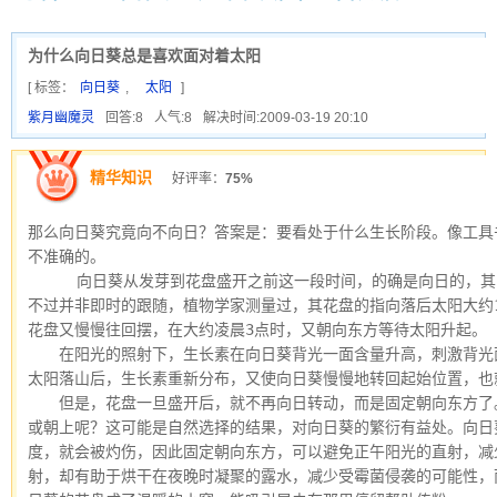
为什么向日葵总是喜欢面对着太阳
[ 标签：
向日葵
,
太阳
]
紫月幽魔灵
回答:8
人气:8
解决时间:2009-03-19 20:10
精华知识
好评率：
75%
那么向日葵究竟向不向日？答案是：要看处于什么生长阶段。像工具
不准确的。
  　　向日葵从发芽到花盘盛开之前这一段时间，的确是向日的，
不过并非即时的跟随，植物学家测量过，其花盘的指向落后太阳大约1
花盘又慢慢往回摆，在大约凌晨3点时，又朝向东方等待太阳升起。
　　在阳光的照射下，生长素在向日葵背光一面含量升高，刺激背光
太阳落山后，生长素重新分布，又使向日葵慢慢地转回起始位置，也
　　但是，花盘一旦盛开后，就不再向日转动，而是固定朝向东方了
或朝上呢？这可能是自然选择的结果，对向日葵的繁衍有益处。向日
度，就会被灼伤，因此固定朝向东方，可以避免正午阳光的直射，减
射，却有助于烘干在夜晚时凝聚的露水，减少受霉菌侵袭的可能性，