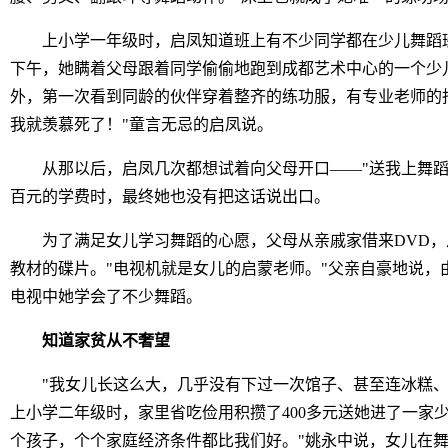
上小学一年级时，启凤知道班上有不少同学都在少儿舞蹈班
下午，她瞒着父母跟着同学偷偷地跑到成都艺术中心的一个少
外，第一次看到同龄的伙伴穿着整齐的练功服，有专业老师的
我就羡慕死了！"童言无忌的启凤说。
从那以后，启凤几次都想试着向父母开口——"送我上舞蹈
百元的学费时，最终她也没有把这话说出口。
为了满足女儿学习舞蹈的心愿，父母从亲戚家借来DVD，
教材的碟片。"电视机就是女儿的启蒙老师。"父亲自豪地说，
电视中她学会了不少舞蹈。
知道家贫从不奢望
"我女儿长这么大，几乎没有下过一次馆子、甚至连冰糕、
上小学二年级时，家里省吃俭用积攒了400多元送她进了一家少
个孩子，个个家庭经济条件都比我们好。"姚永中说，女儿在