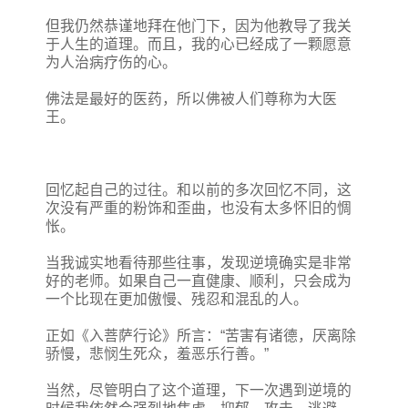
但我仍然恭谨地拜在他门下，因为他教导了我关
于人生的道理。而且，我的心已经成了一颗愿意
为人治病疗伤的心。
佛法是最好的医药，所以佛被人们尊称为大医
王。
回忆起自己的过往。和以前的多次回忆不同，这
次没有严重的粉饰和歪曲，也没有太多怀旧的惆
怅。
当我诚实地看待那些往事，发现逆境确实是非常
好的老师。如果自己一直健康、顺利，只会成为
一个比现在更加傲慢、残忍和混乱的人。
正如《入菩萨行论》所言：“苦害有诸德，厌离除
骄慢，悲悯生死众，羞恶乐行善。”
当然，尽管明白了这个道理，下一次遇到逆境的