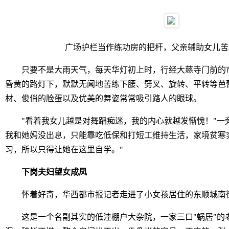
广场护栏当作练功房的把杆，父亲辅助女儿苦
只要不是大雨天气，每天华灯初上时，行经大慈寺门前的市
昏黄的路灯下，默默无闻地苦练下腰、劈叉、旋转、平转等芭
材、俊俏的脸蛋以及优美的舞姿常常吸引路人的眼球。
"看着我女儿越是对舞蹈痴迷，我的内心就越发惭愧！"一旁
我和她妈没出息，只能靠吃低保和打短工维持生活，家境贫寒
习，所以只得让她在这里自学。"
下岗夫妇望女成凤
怀着好奇，华西都市报记者走进了小女孩居住的东顺城南街
这是一个名副其实的低洼棚户大杂院，一家三口"蜗居"的老