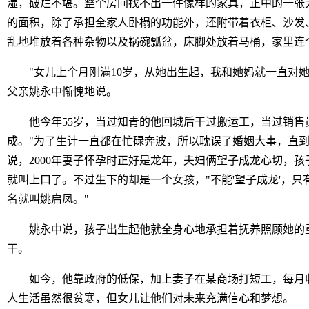
湿，破烂不堪。整个房间找不出一件像样的家具，正中的一张
的面积，除了承担全家人卧榻的功能外，还附带着衣柜、沙发
乱地堆放着各种杂物以及锅碗瓢盆，床脚处放着马桶，家里连
"女儿上个月刚满10岁，从她出生起，我和她妈就一直对她
父亲姚永中惭愧地说。
他今年55岁，当过知青的他回城后干过搬运工，当过销售
成。"为了生计一直都在忙碌奔波，所以耽误了婚姻大事，直到
说，2000年妻子怀孕时正好是龙年，夫妇俩望子成龙心切，孩
就叫上口了。不过生下的却是一个女孩，"不能'望子成龙'，只
名就叫姚启凤。"
姚永中说，孩子出生起他就全身心地承担着抚养照顾她的
干。
如今，他靠政府的低保，加上妻子在某商场打短工，每月收入
人生活虽然很贫寒，但女儿让他们对未来充满信心和梦想。