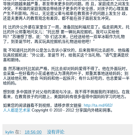
导致问题越来越严重，甚至带来更多别的问题。而 且，家庭成员之间发生
冲突，不和谐的家庭氛围会带给孩子更多的不安全感，对孩子的心理发展
产生不利影响。所以，无论是父辈与祖辈在教育孩子的问题上发生分 歧，
还是夫妻两人的教育观念有差异，都不能在孩子面前发生冲突。
托 比的外公外婆在家里住了一周，准备回加利福尼亚了。临走前两天，托
比的外公郑重地问女儿："托比想 要一辆玩具挖掘机，我可以买给他
吗？"苏珊想了想，说："你 们这次来，已经送给他一双旱冰鞋作为礼物
了，到圣诞节时，再买玩具挖掘机当礼物送给他吧！"
我 不知道托比的外公是怎么告诉小家伙的，后来我带托比去超市，他指着
玩具挖掘机说："外公说，圣诞节 时，给我买这个当礼物。"语气里满是欣
喜和期待。
虽 然苏珊对托比如此严格，托比去却对妈妈爱得不得了。他在外面玩时，
会采集一些好看的小花或者他认为漂亮的叶子，郑重其事地送给妈妈；别
人送给他礼物，他会 叫妈妈和他一起拆开；有什么好吃的，也总要留一半
给妈妈。
想到很 多中国孩子对父母的漠视与冷淡，我不得不佩服我的洋媳妇。在我
看来，在教育孩子的问题上，美国妈妈有很多值得中国妈妈学习的地方。
如果您的阅读器看不到视频，请移步原文链接:
http://ta.md/682/
人人都是艺术家
Copyright © 2010 - 2012 分享国内外精彩网事。
kylin
在：
18:56:00
没有评论: