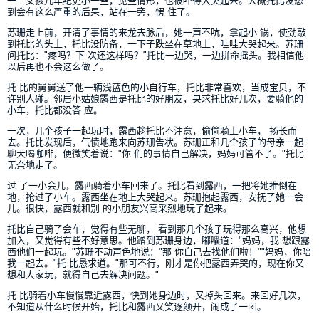
一个女孩儿年纪更小一些，见些情形，也被吓得大哭起来。大概托比没想
到会有这么严重的后果，站在一旁，愣 住了。
苏珊走上前，开清了事情的来龙去脉后，她一声不吭，拿起小 锅，使劲敲
到托比的头上，托比没防备，一下子跌坐在草地上，哇哇大哭起来。苏珊
问托比："疼吗？下 次还这样吗？"托比一边哭，一边拼命摇头。我相信他
以后再也不会这么做了。
托 比的舅舅送了他一辆浅蓝色的小自行车，托比非常喜欢，当成宝贝，不
许别人碰。邻居小姑娘露西是托比的好朋友，央求托比好几次，要骑他的
小车，托比都没答 应。
一次，几个孩子一起玩时，露西趁托比不注意，偷偷骑上小车， 扬长而
去。托比发现后，气愤地跑来向苏珊告状。苏珊正和几个孩子的母亲一起
聊天喝咖啡，便微笑着说："你 们的事情自己解决，妈妈可管不了。"托比
无奈地走了。
过 了一小会儿，露西骑着小车回来了。托比看到露西，一把将她推倒在
地，抢过了小车。露西坐在地上大哭起来。苏珊抱起露西，安抚了她一会
儿。很快，露西就和别 的小朋友兴高采烈地玩了起来。
托比自己骑了会车，觉得有些无聊， 看到那几个孩子玩得那么高兴，他想
加入，又觉得有些不好意思。他蹭到苏珊身边，嘟囔道："妈妈，我 想跟露
西他们一起玩。"苏珊不动声色地说："那 你自己去找他们啦！""妈妈，你陪
我一起去。"托 比恳求道。"那可不行，刚才是你把露西弄哭的，现在你又
想和大家玩，就得自己去解决问题。"
托 比骑着小车慢慢靠近露西，快到她身边时，又掉头回来。来回好几次，
不知道从什么时候开始，托比和露西又笑逐颜开，闹成了一团。