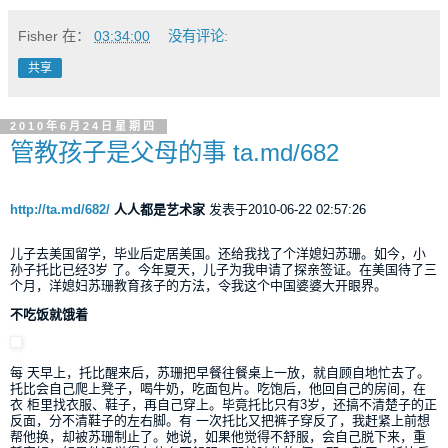
Fisher
在：
03:34:00
没有评论:
共享
2010年6月24日星期四
管教孩子是父母的事 ta.md/682
http://ta.md/682/
人人都是艺术家
发表于2010-06-22 02:57:26
儿子去美国留学，毕业后定居美国。还给我找了个洋媳妇苏珊。如今，小
孙子托比已经3岁 了。今年夏天，儿子为我申请了探亲签证。在美国待了三
个月，洋媳妇苏珊教育孩子的方法，令我这个中国婆婆大开眼界。
不吃饭就饿着
每 天早上，托比醒来后，苏珊把早餐往餐桌上一放，就自顾自地忙去了。
托比会自己爬上凳子，喝牛奶，吃面包片。吃饱后，他回自己的房间，在
衣 柜里找衣服、鞋子，再自己穿上。毕竟托比只有3岁，还搞不清楚子的正
反面，分不清鞋子的左右脚。有 一次托比又把裤子穿反了，我赶紧上前想
帮他换，却被苏珊制止了。她说，如果他觉得不舒服，会自己脱下来，重