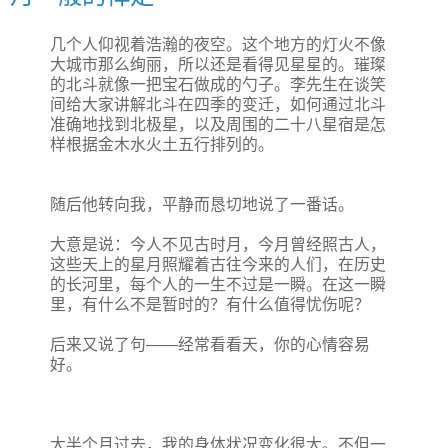
几个人仰视着浩瀚的夜空。这个地方的灯火不像
大城市那么绚丽，所以还是看得见星星的。璀璨
的北斗就像一把宝石做成的勺子。李先生在谈笑
间给大家讲解北斗在四季的变迁，如何通过北斗
准确地找到北极星，以及周围的二十八星宿是怎
样根据金木水火土五行排列的。
随后他转向我，平静而恳切地说了一番话。
大意是说：今人不见古时月，今月曾经照古人，
这些天上的星月照耀着古往今来的人们，在历史
的长河里，每个人的一生不过是一瞬。在这一瞬
里，有什么不是暂时的？有什么值得忧伤呢？
后来又说了句——经常看看天，你的心情容易
好。
大半个月过去，我的身体状况变化很大。不但一