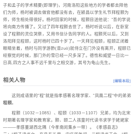
子和孟子的学术精要(即理学)，河南洛阳这些地方的学者都去拜他
们为师，杨时被调去做官他都没有去，在颍昌以学生礼节拜程颢为
师，师生相处得很好。杨时回家的时候，程颢目送他说："吾的学说
将向南方传播了。又过了四年程颢去世了，杨时听说以后，在卧室
设了程颢的灵位哭祭，又用书信讣告同学的人。程颢死以后，又到
洛阳拜见程颐，这时杨时已四十岁了。一天拜见程颐，程颐正闭着
眼睛坐着，杨时与同学游酢(音zuò)就侍立在门外没有离开，程颐已
经察觉的时候，那门外的雪已经一尺多深了。德性和威望一日比一
日高,四方之人事不远千里与之相交游，其号为龟山先生。
相关人物
[
编辑本段
]
这则成语里的"程"就是指孝感著名理学家、"凤凰二程"中的弟弟
程颐
。
程颢（1032－1085）、程颐（1033－1107）兄弟，均为北宋
时期著名理学家和教育家。颢、颐二人孩童时代读书求学于姥姥家
———孝感董湖西北隅（今孝南闵集乡一带）。《孝感县志》