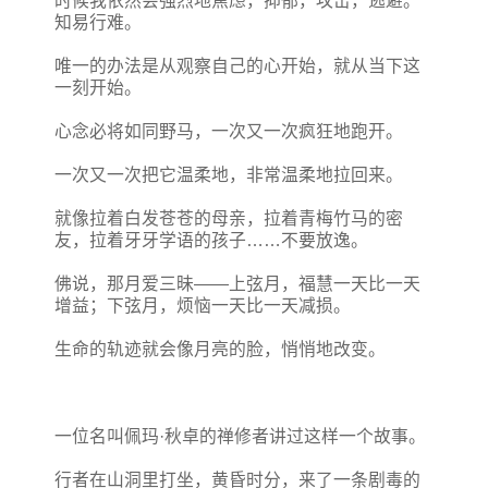
时候我依然会强烈地焦虑，抑郁，攻击，逃避。
知易行难。
唯一的办法是从观察自己的心开始，就从当下这
一刻开始。
心念必将如同野马，一次又一次疯狂地跑开。
一次又一次把它温柔地，非常温柔地拉回来。
就像拉着白发苍苍的母亲，拉着青梅竹马的密
友，拉着牙牙学语的孩子……不要放逸。
佛说，那月爱三昧——上弦月，福慧一天比一天
增益；下弦月，烦恼一天比一天减损。
生命的轨迹就会像月亮的脸，悄悄地改变。
一位名叫佩玛·秋卓的禅修者讲过这样一个故事。
行者在山洞里打坐，黄昏时分，来了一条剧毒的