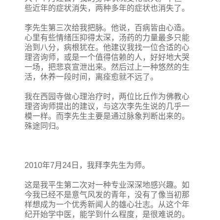
些近年的症状消失，两种多年的症状也消失了。
李先生第三次给我把脉。他说，百病皆由心造。
心里有些情绪压抑得太深，汤药的力量最多只能
治到八分，病根犹在。他建议我找一位合适的心
理咨询师，或是一个值得信赖的人，好好地大哭
一场，把悲哀宣泄出来。然后过上一种悠然的生
活，休养一段时间，离痊愈就不远了。
我在西园寺做心理治疗时，两位比丘作为佛教心
理咨询师提出的建议，与这次李先生说的几乎一
模一样。而李先生主要是通过脉象判断出来的。
殊途同归。
2010年7月24日，我拜李先生为师。
这是我平生第二次对一种专业深深地感兴趣。如
今我已经不是意气风发的青年，没有了像当初那
样想成为一个优秀新闻人的雄心壮志。从这个年
纪开始学中医，能学到什么程度，是很难说的。