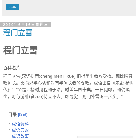
共享
2010年6月16日星期三
程门立雪
程门立雪
百科名片
程门立雪(汉语拼音:chéng mén lì xuě) 旧指学生恭敬受教。现比喻尊
敬师长。比喻求学心切和对有学问长者的尊敬。成语出自《宋史·杨时
传》："至是，杨时见程颐于洛，时盖年四十矣。一日见颐，颐偶瞑
坐，时与游酢(音zuò)侍立不去。颐既觉，则门外雪深一尺矣。"
目录
[
隐藏
]
成语资料
成语典故
成语故事