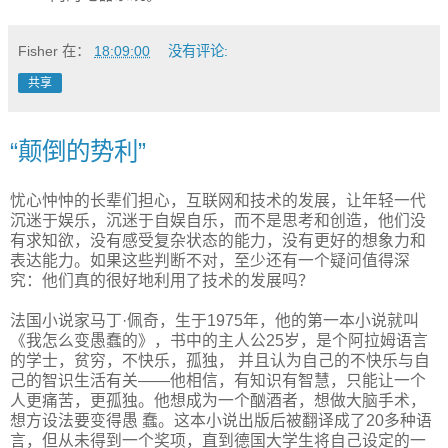
Fisher
在：
18:09:00
没有评论:
共享
“颠倒的势利”
忧心忡忡的长辈们担心，互联网和技术的发展，让年轻一代
沉迷于娱乐，沉迷于自娱自乐，而不是思考和创造，他们没
有求知欲，没有感受复杂状态的能力，没有更好的想象力和
表达能力。如果这些判断不对，至少还有一个疑问值得深
究：他们真的很好地利用了技术的发展吗？
法国小说家马丁·佩奇，生于1975年，他的第一本小说就叫
《我怎么变愚蠢的》，书中的主人公25岁，是个阿拉姆语言
的学士，贫穷，不快乐，孤独， 并且认为自己的不快乐与自
己的智识生活有关——他相信，有知识有智慧，只能让一个
人更痛苦，更孤独。他想成为一个酗酒者，想做大脑手术，
想方设法要变得愚 蠢。这本小说出版后被翻译成了20多种语
言，但从未得到一个奖项，直到德国大学生将自己设定的一