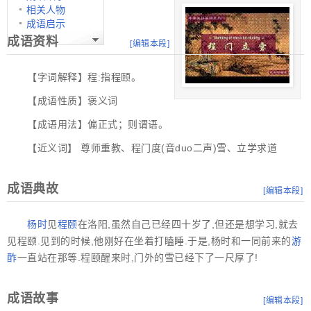
相关人物
成语启示
成语资料
[
编辑本段
]
【字词解释】程:指程颐。
【成语性质】褒义词
【成语用法】偏正式；则谓语。
【近义词】 尊师重教、程门度(音duo二声)雪、立学求道
成语典故
[
编辑本段
]
杨时
见
程颐
在洛阳,虽然自己已经四十岁了,但还是想学习,就去
见程颐.见到的时候,他刚好在坐着打瞌睡.于是,杨时和一同前来的
游
酢
一直站在那等.程颐醒来时,门外的雪已经下了一尺厚了!
成语故事
[
编辑本段
]