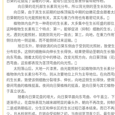
日葵的花盘成了温暖的小窝，能吸引昆虫在那里停留帮助传粉。
  　　向日葵的花托部生长素背光分布，所以背光侧的茎生长较快
　　向日葵，由于其生长前期的幼株顶端及中期的幼嫩花盘会跟着太
日葵朝阳仅与光能照射有关，其实与重力作用也有着密切关系。
　　植物体内会产生一种奇妙的生长素，大多集中在生长旺盛的部位
这种植物生长素有三个特点：第一，能够促进（抑制）细胞的生长，
光，遇到光能照射，就跑到背光的一面去；第三，向地，在重力作用
侧往向地一侧运输，而不能倒转过来运输。
  　　旭日东升，翠绿欲滴的向日葵东侧由于受到阳光照射，致使
分布较多。这侧的细胞纵向伸长生长得快，结果使得幼茎朝向生长慢
向东弯曲。随着太阳在空中的移动，改变光照方向，向日葵顶端（花
西弯曲，这些都表现为茎顶弯曲的向光性。
　　太阳落山后，大地一片漆黑，由光能照射引起植物体内生长素分
植物体内生长素分布不均，则从次要地位上升为主导地位。在向西弯
的生长素，致使该侧细胞分裂增多、伸长，向地这侧生长得快，使得
昼间弯曲的植株挺直。夜间向日葵植株的挺直，是向日葵与其它植物
于直立状态。
  　　随着向日葵花盘的增大，向日葵早晨向东弯曲、中午直立、
逐渐停止，花盘除表现为越来越明显的垂头外，朝向不再改变。抑制
二是成熟期临近，分生区和伸长区的生长过程已基本结束。而已不再
少，且木栓层形成。在转向受抑制之初，当夜间茎顶直立后，最先接