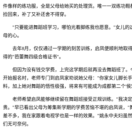
件像样的练功服，全是父母给她买的处理货。唯一一双练功鞋
捡回来，补了又补还舍不得穿。
"只要能进舞蹈班学习，哪怕光着脚练我也愿意。"女儿的这
母的心。
去年8月，仅仅通过一学期的刻苦训练，启凤便顺利地取得
得的"芭蕾舞四级合格证书"。
但因为没有钱交学费，上完这学期后就再没去舞蹈班了。今
开始报名时，老师专门到启凤家劝说她父母："你家女儿脚长
料，加上她对舞蹈的悟性极强，将来有可能成为成都第二个'侯宏
老师希望启凤能够继续留在舞蹈班接受正规训练。"我决定
贵。"早已看出父母为筹集新学期的学费苦恼不堪的启凤说，"
差不多，我在家跟着电视学也是一样的效果。"姚永中夫妇虽
们无可奈何。