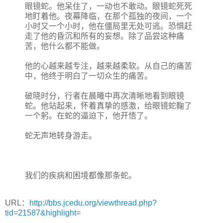
眼镜蛇。他呆住了，一动也不敢动。眼镜蛇死死
地盯着他。夜幕降临，在那个孤独的夜间，一个
小时又一个小时，他在僵局里无处可逃。恐惧赶
走了他的昏沉和所有的妄想。除了品尝这种痛
苦，他什么都不能做。
他的心越来越专注，越来越柔软。从自己的痛苦
中，他终于明白了一切众生的痛苦。
破晓时分，行者在晨曦中再次清晰地看到眼镜
蛇。他站起来，怀着真挚的感激，给眼镜蛇鞠了
一个躬。在蛇的逼迫下，他开悟了。
蛇无声地转身游走。
我们的疾病和困境都像那条蛇。
URL：
http://bbs.jcedu.org/viewthread.php?
tid=21587&highlight
=