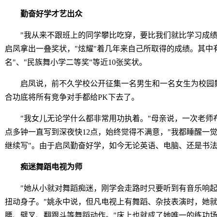
勤奋好学才艺出众
"我从来不跟班上的同学攀比吃穿，要比我们就比学习成绩
启凤拿出一叠奖状，"炫耀"着几年来自己所取得的成绩。其中有
名"、"民族舞小学二等奖"等近10张奖状。
启凤说，前不久学校公开征集一名男生和一名女生为校园舞
合功底将所有竞争对手都给PK下去了。
"我女儿无论学什么都非常用功执着。"母亲说，一次老师布
点多钟一直写到深夜快12点，始终觉得不满意，"我都睡醒一
继续写"。由于启凤勤奋好学，如今无论英语、电脑、还是书
痴迷舞蹈电视为师
"她从小就对舞蹈痴迷，刚学会走路时只要听到有音乐响起
扭动身子。"姚永中说，但凡电视上有舞蹈、杂技表演时，她
腰、劈叉、翻跟斗等舞蹈动作。"床上也就成了她唯一的练功场