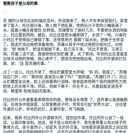
管教孩子是父母的事
苏 珊的父母住在加利福尼亚州，听说我来了，两人开车来探望我们。家里
来了客人，托比很兴奋，跑上跑下地乱窜。他把玩沙子用的小桶装满了
水，提着小桶在屋里四 处转悠。苏珊警告了她好几次，不要把水洒到地板
上，托比置若罔闻。最后，托比还是把水桶弄倒了，水洒了一地。兴奋的
小托比不觉得自己做错了事，还得意地光 着脚丫踩水玩，把裤子全弄湿
了。我连忙找出拖把准备拖地。苏珊从我手中抢过拖把交给托比，对他
说："把 地拖干，把湿衣服脱下来，自己洗干净。"托比不愿意，又哭又
闹。苏珊二话不说，直接把他拉到贮藏 室，关了禁闭。听到托比在里面发
出惊天动地的哭喊，我心疼坏了，想进去把他抱出来。托比的外婆却拦住
我，说："这 是苏珊的事。"
过了一会儿，托比不哭了，他在贮藏室里大声喊："妈 妈，我错了。"苏珊
站在门外，问："那你知 道该怎么做了吗？""我知道。"苏珊打开 门，托比
从贮藏室走出来，脸上还挂着两行泪珠。他拿起有他两个高的拖把吃力地
把地上的水拖干净。然后，他脱下裤子，拎在手上，光着屁股走进洗手
间，稀里哗 啦地洗起衣服来。
托比的外公外婆看着表情惊异的我，意味深长地笑 了。这件事让我感触颇
深。在很多中国家庭，父母管教孩子时，常常会引起"世界大战"， 往往是
外婆外公护，爷爷奶奶拦，夫妻吵架，鸡飞狗跳。
后来，我和 托比的外公外婆聊天时，提到这件事，托比的外公说了一段
话，让我印象深刻。他说，孩子是父母的孩子，首先要尊重父母对孩子的
教育方式。孩子虽然小，却是天 生的外交家，当他看到家庭成员之间出现
分歧时，他会很聪明地钻空子。这不仅对改善他的行为毫无益处，反而会