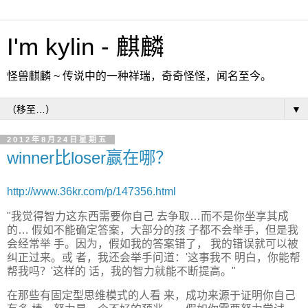
I'm kylin - 麒麟
怪兽麒麟 ~ 传说中的一种祥瑞，奇奇怪怪，闻名至今。
▼
2012年8月24日星期五
winner比loser赢在哪？
http://www.36kr.com/p/147356.html
"我觉得智力这东西需要你自己 去争取…而不是你坐享其成
的… 假如不能确定答案，大部分的孩 子都不会举手，但是我
会经常举 手。因为，假如我的答案错了， 我的错误就可以被
纠正过来。或 者，我还会举手问道：'这事我不 明白，你能帮
帮我吗？'这样的 话，我的智力就能不断提高。"
在那些有固定型思维模式的人看 来，成功来源于证明你自己