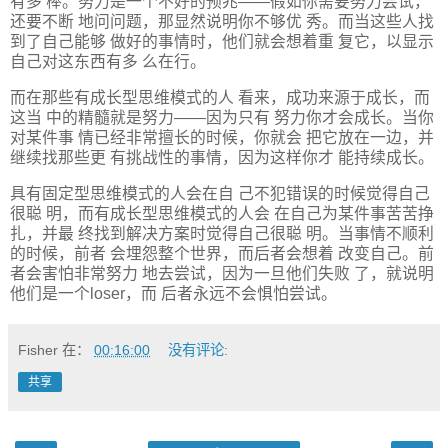
有多 棒。努力是一个不好的预兆——假如你需要努力尝试，
还要不断 地问问题，那显然说明你不够优 秀。而当这些人找
到了自己能够 做好的事情时，他们就会想着重 复它，以显示
自己对这东西有多 么在行。
而在那些有成长型思维模式的人 看来，成功来源于成长，而
这当 中的精髓就是努力——因为只有 努力你才会成长。当你
对某件事 情已经非常擅长的时候，你就会 把它放在一边，并
继续找那些更 有挑战性的事情，因为这样你才 能持续成长。
具有固定型思维模式的人会在自 己不犯错误的时候觉得自己
很聪 明，而有成长型思维模式的人会 在自己为某件事苦苦挣
扎，并最 终找到解决方案时觉得自己很聪 明。当事情不顺利
的时候，前者 会埋怨整个世界，而后者会想着 改变自己。前
者会害怕非常努力 地去尝试，因为一旦他们失败 了，就说明
他们是一个loser，而 后者永远不会惧怕尝试。
Fisher
在：
00:16:00
没有评论:
共享